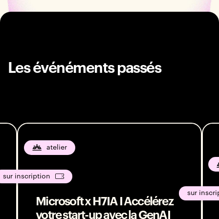
Les événéments passés
atelier
sur inscription
sur inscri
Microsoft x H7IA I Accélérez
votre start-up avec la GenAI