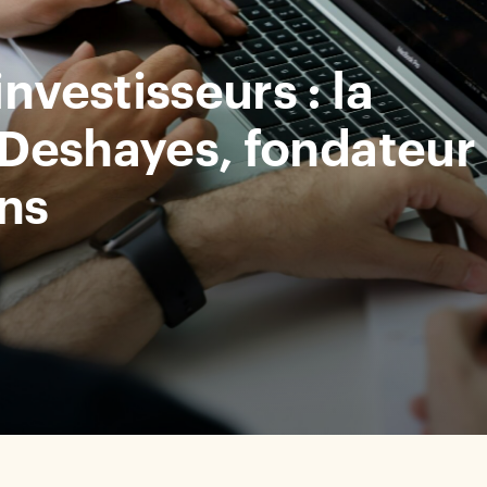
nvestisseurs : la
 Deshayes, fondateur
ons