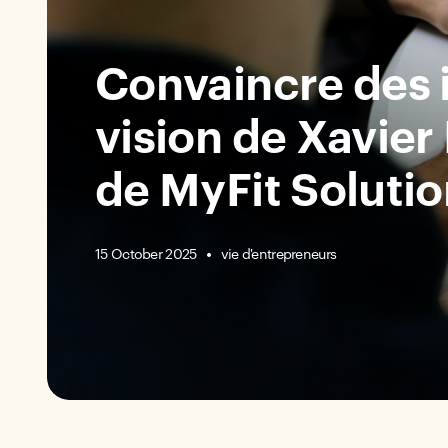
Convaincre des i
vision de Xavier
de MyFit Soluti
15 October 2025
vie d'entrepreneurs