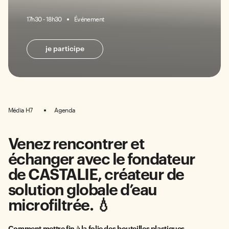
17h30 - 18h30
Événement
je participe
Média H7
Agenda
Venez rencontrer et
échanger avec le fondateur
de CASTALIE, créateur de
solution globale d’eau
microfiltrée. 💧
Comment mettre fin à la folie des bouteilles plastiques