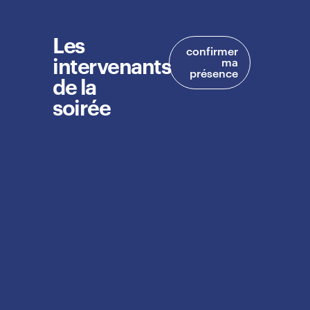
Les
confirmer
intervenants
ma
présence
de la
soirée