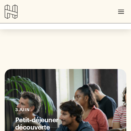
3 JUIN
Petit-déjeuner
découverte