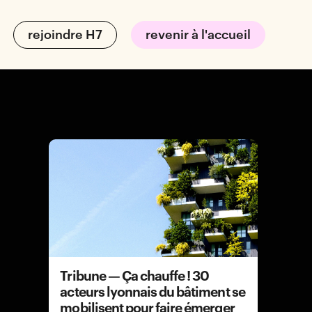
rejoindre H7
revenir à l'accueil
Tribune — Ça chauffe ! 30
acteurs lyonnais du bâtiment se
d'entrepreneurs
•
financement
•
RH & juridique
•
mark
mobilisent pour faire émerger