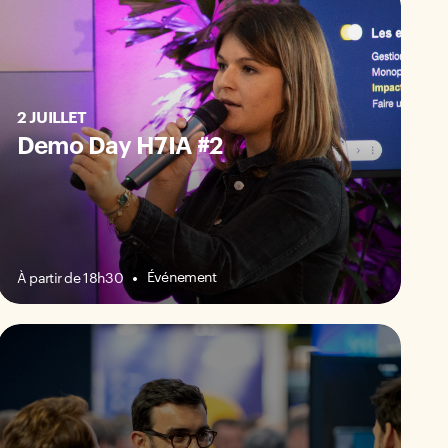
2 JUILLET
Demo Day H7IA #2
Événement
À partir de 18h30