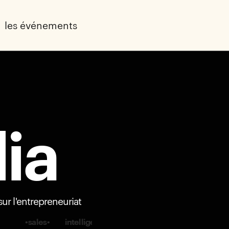
les événements
ia
sur l'entrepreneuriat
lligence artificielle
•
tech & product
•
impact
•
vie 