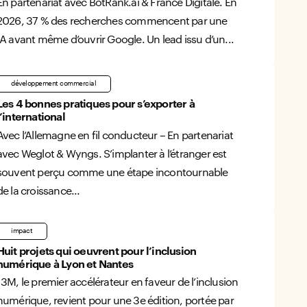
En partenariat avec BotRank.ai & France Digitale. En
2026, 37 % des recherches commencent par une
IA avant même d’ouvrir Google. Un lead issu d’un...
développement commercial
Les 4 bonnes pratiques pour s’exporter à
l’international
Avec l’Allemagne en fil conducteur – En partenariat
avec Weglot & Wyngs. S’implanter à l’étranger est
souvent perçu comme une étape incontournable
de la croissance...
impact
Huit projets qui oeuvrent pour l’inclusion
numérique à Lyon et Nantes
13M, le premier accélérateur en faveur de l’inclusion
numérique, revient pour une 3e édition, portée par