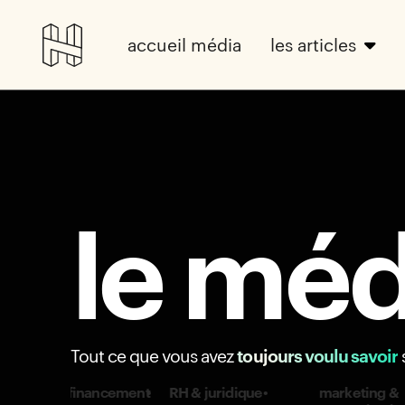
accueil média
les articles
le méd
Tout ce que vous avez
toujours voulu savoir
t
•
RH & juridique
•
marketing &
•
sales
•
inte